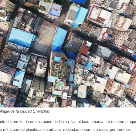
village de la ciudad Shenzhen
o desarrollo de urbanización de China, las aldeas urbanas se refieren a aqu
 mil áreas de planificación urbana, rodeadas o semi-cerradas por terrenos