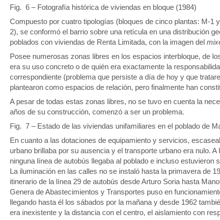
Fig. 6 – Fotografía histórica de viviendas en bloque (1984)
Compuesto por cuatro tipologías (bloques de cinco plantas: M-1 y 
2), se conformó el barrio sobre una retícula en una distribución ge
poblados con viviendas de Renta Limitada, con la imagen del
mix
Posee numerosas zonas libres en los espacios interbloque, de lo
era su uso concreto o de quién era exactamente la responsabilid
correspondiente (problema que persiste a día de hoy y que tratar
plantearon como espacios de relación, pero finalmente han constitu
A pesar de todas estas zonas libres, no se tuvo en cuenta la nec
años de su construcción, comenzó a ser un problema.
Fig. 7 – Estado de las viviendas unifamiliares en el poblado de M
En cuanto a las dotaciones de equipamiento y servicios, escasea
urbano brillaba por su ausencia y el transporte urbano era nulo. A 
ninguna línea de autobús llegaba al poblado e incluso estuvieron 
La iluminación en las calles no se instaló hasta la primavera de 19
itinerario de la línea 29 de autobús desde Arturo Soria hasta Ma
Genera de Abastecimientos y Transportes puso en funcionamiento l
llegando hasta él los sábados por la mañana y desde 1962 tambié
era inexistente y la distancia con el centro, el aislamiento con resp