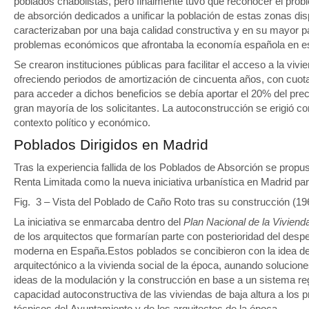
poblados chabolistas, pero finalmente tuvo que reconocer el prob
de absorción dedicados a unificar la población de estas zonas dis
caracterizaban por una baja calidad constructiva y en su mayor pa
problemas económicos que afrontaba la economía española en e
Se crearon instituciones públicas para facilitar el acceso a la vi
ofreciendo periodos de amortización de cincuenta años, con cuo
para acceder a dichos beneficios se debía aportar el 20% del preci
gran mayoría de los solicitantes. La autoconstrucción se erigió co
contexto político y económico.
Poblados Dirigidos en Madrid
Tras la experiencia fallida de los Poblados de Absorción se propu
Renta Limitada como la nueva iniciativa urbanística en Madrid pa
Fig. 3 – Vista del Poblado de Caño Roto tras su construcción (19
La iniciativa se enmarcaba dentro del
Plan Nacional de la Viviend
de los arquitectos que formarían parte con posterioridad del desper
moderna en España.Estos poblados se concibieron con la idea de a
arquitectónico a la vivienda social de la época, aunando solucio
ideas de la modulación y la construcción en base a un sistema regl
capacidad autoconstructiva de las viviendas de baja altura a los pr
técnicos del Ayuntamiento y de los arquitectos de la época.