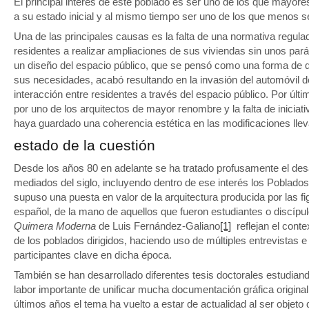
El principal interés de este poblado es ser uno de los que mayore
a su estado inicial y al mismo tiempo ser uno de los que menos s
Una de las principales causas es la falta de una normativa regulad
residentes a realizar ampliaciones de sus viviendas sin unos pará
un diseño del espacio público, que se pensó como una forma de q
sus necesidades, acabó resultando en la invasión del automóvil d
interacción entre residentes a través del espacio público. Por últ
por uno de los arquitectos de mayor renombre y la falta de inicia
haya guardado una coherencia estética en las modificaciones lle
estado de la cuestión
Desde los años 80 en adelante se ha tratado profusamente el desar
mediados del siglo, incluyendo dentro de ese interés los Poblados
supuso una puesta en valor de la arquitectura producida por las 
español, de la mano de aquellos que fueron estudiantes o discíp
Quimera Moderna
de Luis Fernández-Galiano
[1]
reflejan el cont
de los poblados dirigidos, haciendo uso de múltiples entrevistas 
participantes clave en dicha época.
También se han desarrollado diferentes tesis doctorales estudian
labor importante de unificar mucha documentación gráfica original
últimos años el tema ha vuelto a estar de actualidad al ser objet